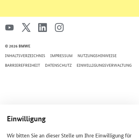
SrOnlyServicemenü
youtube
x
linkedin
instagram
© 2026 BMWE
INHALTSVERZEICHNIS
IMPRESSUM
NUTZUNGSHINWEISE
BARRIEREFREIHEIT
DATENSCHUTZ
EINWILLIGUNGSVERWALTUNG
Einwilligung
Wir bitten Sie an dieser Stelle um Ihre Einwilligung für