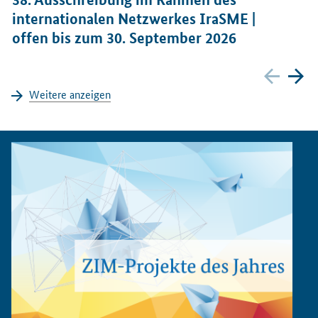
internationalen Netzwerkes
IraSME
|
z
offen bis zum 30. September 2026
Zurück
We
Weitere anzeigen