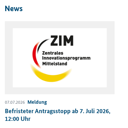
News
Öffnet Einzelsicht
Öf
Meldung
06
07.07.2026
R
Befristeter Antragsstopp ab 7. Juli 2026,
N
12:00 Uhr