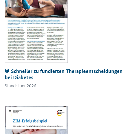
Publikationen:
Schneller zu fundierten Therapieentscheidungen
bei Diabetes
Stand: Juni 2026
Öffnet PDF "Hilfe bei Juckreiz: Natürliche Wirkstoffe lindern Hau