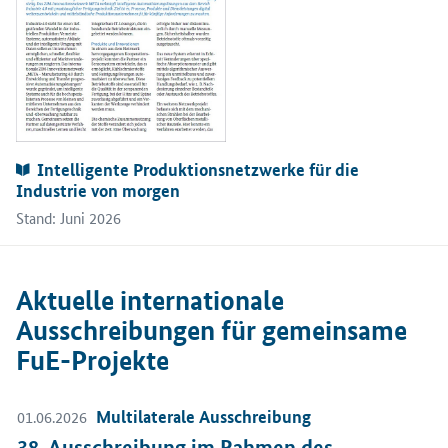
Publikationen:
Intelligente Produktionsnetzwerke für die
Industrie von morgen
Stand: Juni 2026
Aktuelle internationale
Ausschreibungen für gemeinsame
FuE-Projekte
Multilaterale Ausschreibung
01.06.2026
Öffnet Einzelsicht
05
Öf
38. Ausschreibung im Rahmen des
S