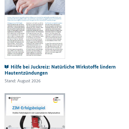
Publikationen:
Hilfe bei Juckreiz: Natürliche Wirkstoffe lindern
Hautentzündungen
Stand: August 2026
Öffnet PDF "Perfekte Nahtfestigkeit in der automatisierten Nähpr