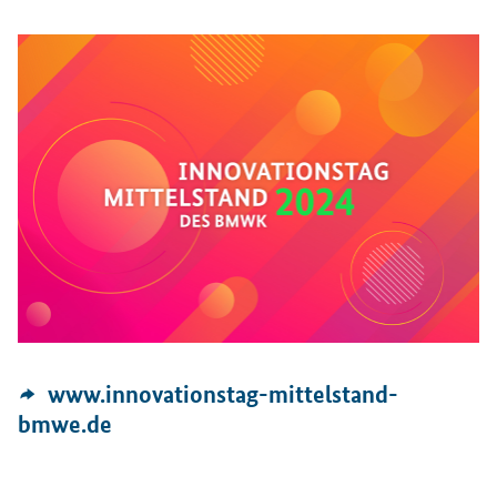
Öffnet Einzelsicht
Externer
www.innovationstag-mittelstand-
Link:
bmwe.de