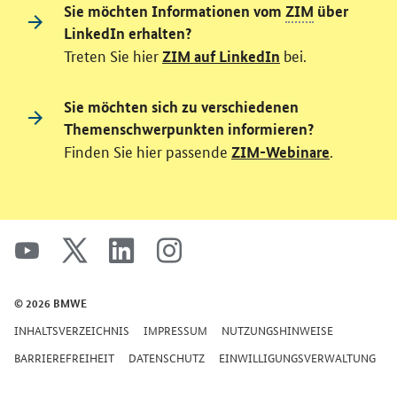
Sie möchten Informationen vom
ZIM
über
LinkedIn erhalten?
Treten Sie hier
bei.
ZIM auf LinkedIn
Sie möchten sich zu verschiedenen
Themenschwerpunkten informieren?
Finden Sie hier passende
.
ZIM-Webinare
SrOnlyServicemenü
youtube
x
linkedin
instagram
© 2026 BMWE
INHALTSVERZEICHNIS
IMPRESSUM
NUTZUNGSHINWEISE
BARRIEREFREIHEIT
DATENSCHUTZ
EINWILLIGUNGSVERWALTUNG