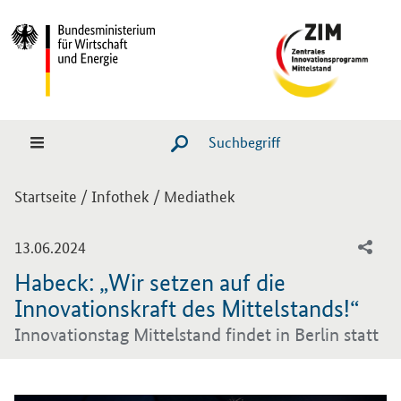
Hauptmenü
Navigation
Suche
SUCHE STARTEN
Sie sind hier:
Startseite
/
Infothek
/
Mediathek
-
13.06.2024
Habeck: „Wir setzen auf die
Innovationskraft des Mittelstands!“
Innovationstag Mittelstand findet in Berlin statt
Einleitung