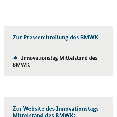
Zur Pressemitteilung des BMWK
Externer
Öffnet Einzelsicht
Innovationstag Mittelstand des
Link:
BMWK
Zur Website des Innovationstags
Mittelstand des BMWK: