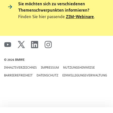
Sie möchten sich zu verschiedenen
Themenschwerpunkten informieren?
Finden Sie hier passende
.
ZIM-Webinare
SrOnlyServicemenü
youtube
x
linkedin
instagram
© 2026 BMWE
INHALTSVERZEICHNIS
IMPRESSUM
NUTZUNGSHINWEISE
BARRIEREFREIHEIT
DATENSCHUTZ
EINWILLIGUNGSVERWALTUNG