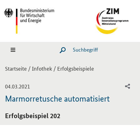
Hauptmenü
Navigation
Suche
SUCHE STARTEN
Sie sind hier:
Startseite
/
Infothek
/
Erfolgsbeispiele
-
04.03.2021
Marmorretusche automatisiert
Einleitung
Erfolgsbeispiel 202