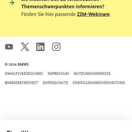
Themenschwerpunkten informieren?
Finden Sie hier passende
.
ZIM-Webinare
SrOnlyServicemenü
youtube
x
linkedin
instagram
© 2026 BMWE
INHALTSVERZEICHNIS
IMPRESSUM
NUTZUNGSHINWEISE
BARRIEREFREIHEIT
DATENSCHUTZ
EINWILLIGUNGSVERWALTUNG