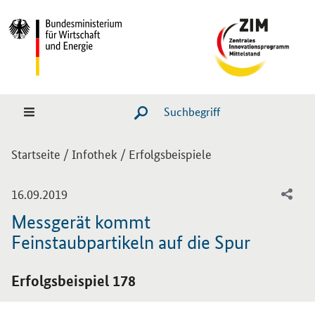
Hauptmenü
Navigation
Suche
SUCHE STARTEN
Sie sind hier:
Startseite
/
Infothek
/
Erfolgsbeispiele
-
16.09.2019
Messgerät kommt
Feinstaubpartikeln auf die Spur
Einleitung
Erfolgsbeispiel 178