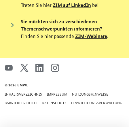
Treten Sie hier
bei.
ZIM auf LinkedIn
Sie möchten sich zu verschiedenen
Themenschwerpunkten informieren?
Finden Sie hier passende
.
ZIM-Webinare
SrOnlyServicemenü
youtube
x
linkedin
instagram
© 2026 BMWE
INHALTSVERZEICHNIS
IMPRESSUM
NUTZUNGSHINWEISE
BARRIEREFREIHEIT
DATENSCHUTZ
EINWILLIGUNGSVERWALTUNG