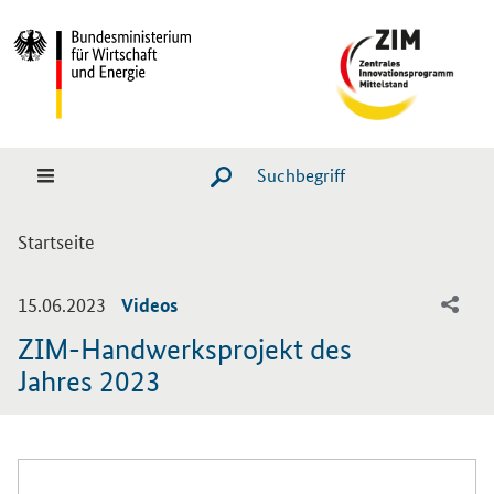
Hauptmenü
Navigation
Suche
SUCHE STARTEN
Sie sind hier:
Startseite
-
-
15.06.2023
Videos
ZIM-Handwerksprojekt des
Jahres 2023
Einleitung