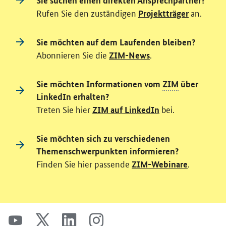
Sie suchen einen direkten Ansprechpartner?
Rufen Sie den zuständigen
an.
Projektträger
Sie möchten auf dem Laufenden bleiben?
Abonnieren Sie die
.
ZIM-News
Sie möchten Informationen vom
ZIM
über
LinkedIn erhalten?
Treten Sie hier
bei.
ZIM auf LinkedIn
Sie möchten sich zu verschiedenen
Themenschwerpunkten informieren?
Finden Sie hier passende
.
ZIM-Webinare
SrOnlyServicemenü
youtube
x
linkedin
instagram