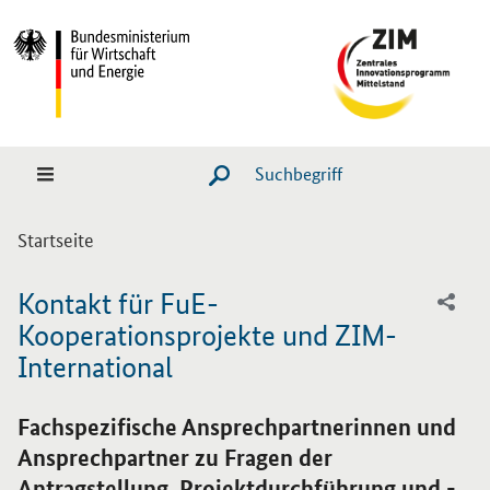
Hauptmenü
Navigation
Suche
SUCHE STARTEN
Sie sind hier:
Startseite
Kontakt für FuE-
Kooperationsprojekte und ZIM-
International
Einleitung
Fachspezifische Ansprechpartnerinnen und
Ansprechpartner zu Fragen der
Antragstellung, Projektdurchführung und -