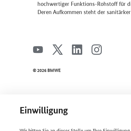
hochwertiger Funktions-Rohstoff für d
Deren Aufkommen steht der sanitärker
SrOnlyServicemenü
youtube
x
linkedin
instagram
© 2026 BMWE
Einwilligung
Wir bitten Sie an dieser Stelle um Ihre Einwilligun