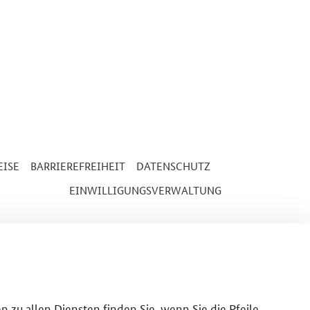
ISE
BARRIEREFREIHEIT
DATENSCHUTZ
EINWILLIGUNGSVERWALTUNG
n zu allen Diensten finden Sie, wenn Sie die Pfeile