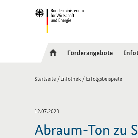
Hauptmenü
Navigation
Förderangebote
Info
Sie sind hier:
Startseite
/
Infothek
/
Erfolgsbeispiele
-
12.07.2023
Abraum-Ton zu S