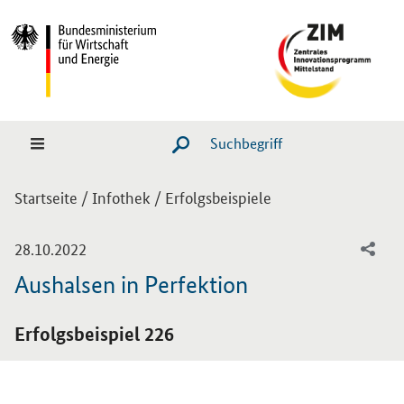
Hauptmenü
Navigation
Suche
SUCHE STARTEN
Sie sind hier:
Startseite
/
Infothek
/
Erfolgsbeispiele
-
28.10.2022
Aushalsen in Perfektion
Einleitung
Erfolgsbeispiel 226