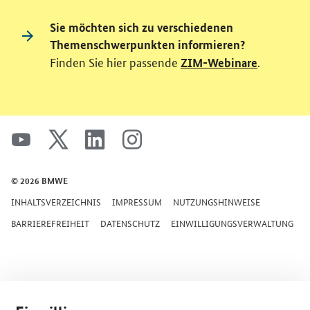
Sie möchten sich zu verschiedenen
Themenschwerpunkten informieren?
Finden Sie hier passende
.
ZIM-Webinare
SrOnlyServicemenü
youtube
x
linkedin
instagram
© 2026 BMWE
INHALTSVERZEICHNIS
IMPRESSUM
NUTZUNGSHINWEISE
BARRIEREFREIHEIT
DATENSCHUTZ
EINWILLIGUNGSVERWALTUNG