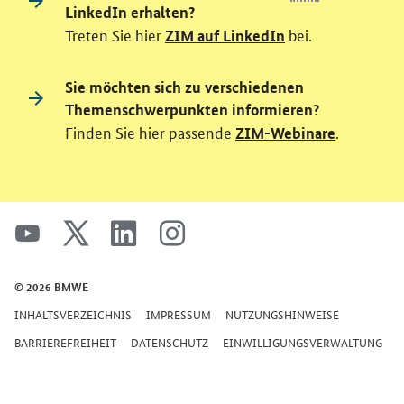
LinkedIn erhalten?
Treten Sie hier
bei.
ZIM auf LinkedIn
Sie möchten sich zu verschiedenen
Themenschwerpunkten informieren?
Finden Sie hier passende
.
ZIM-Webinare
SrOnlyServicemenü
youtube
x
linkedin
instagram
© 2026 BMWE
INHALTSVERZEICHNIS
IMPRESSUM
NUTZUNGSHINWEISE
BARRIEREFREIHEIT
DATENSCHUTZ
EINWILLIGUNGSVERWALTUNG