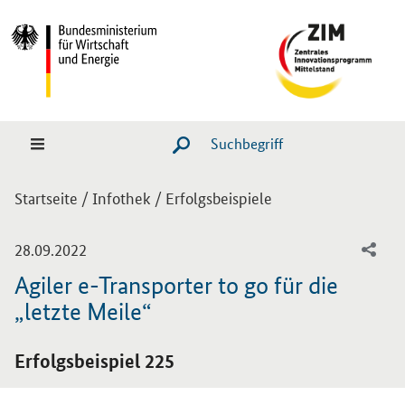
Hauptmenü
Navigation
Suche
SUCHE STARTEN
Sie sind hier:
Startseite
/
Infothek
/
Erfolgsbeispiele
-
28.09.2022
Agiler e-Transporter to go für die
„letzte Meile“
Einleitung
Erfolgsbeispiel 225