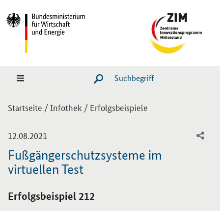
Hauptmenü
Navigation
Suche
SUCHE STARTEN
Sie sind hier:
Startseite
/
Infothek
/
Erfolgsbeispiele
-
12.08.2021
Fußgängerschutzsysteme im
virtuellen Test
Einleitung
Erfolgsbeispiel 212