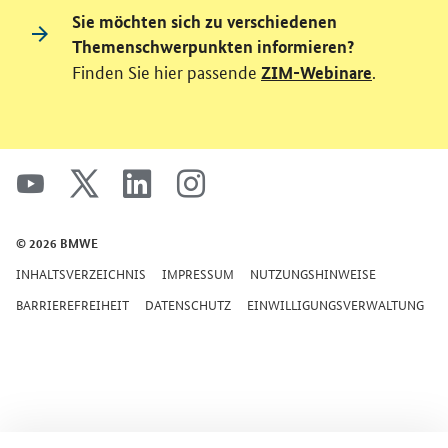
Sie möchten sich zu verschiedenen
Themenschwerpunkten informieren?
Finden Sie hier passende
.
ZIM-Webinare
SrOnlyServicemenü
youtube
x
linkedin
instagram
© 2026 BMWE
INHALTSVERZEICHNIS
IMPRESSUM
NUTZUNGSHINWEISE
BARRIEREFREIHEIT
DATENSCHUTZ
EINWILLIGUNGSVERWALTUNG