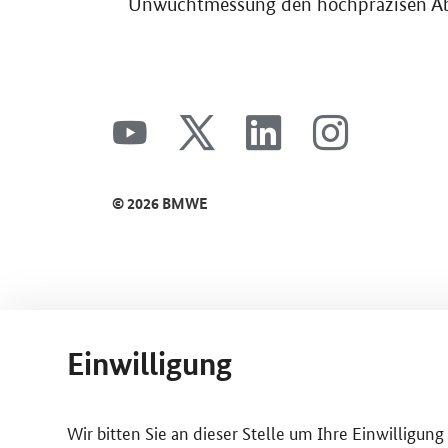
Unwuchtmessung den hochpräzisen Abtr
SrOnlyServicemenü
youtube
x
linkedin
instagram
© 2026 BMWE
Einwilligung
Wir bitten Sie an dieser Stelle um Ihre Einwilligun