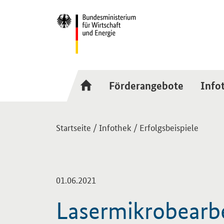
Hauptmenü
Navigation
Förderangebote
Info
Sie sind hier:
Startseite
/
Infothek
/
Erfolgsbeispiele
-
01.06.2021
Lasermikrobearbe