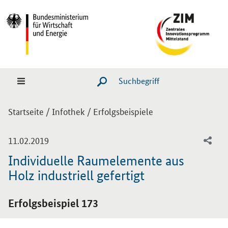
Hauptmenü
Navigation
Suche
SUCHE STARTEN
Sie sind hier:
Startseite
/
Infothek
/
Erfolgsbeispiele
-
11.02.2019
Individuelle Raumelemente aus
Holz industriell gefertigt
Einleitung
Erfolgsbeispiel 173