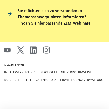
Sie möchten sich zu verschiedenen
Themenschwerpunkten informieren?
Finden Sie hier passende
.
ZIM-Webinare
SrOnlyServicemenü
youtube
x
linkedin
instagram
© 2026 BMWE
INHALTSVERZEICHNIS
IMPRESSUM
NUTZUNGSHINWEISE
BARRIEREFREIHEIT
DATENSCHUTZ
EINWILLIGUNGSVERWALTUNG