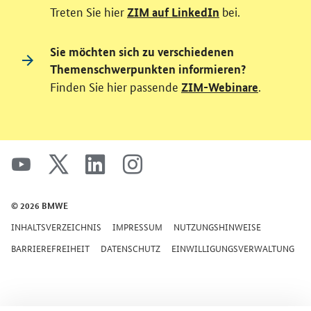
Treten Sie hier
bei.
ZIM auf LinkedIn
Sie möchten sich zu verschiedenen
Themenschwerpunkten informieren?
Finden Sie hier passende
.
ZIM-Webinare
SrOnlyServicemenü
youtube
x
linkedin
instagram
© 2026 BMWE
INHALTSVERZEICHNIS
IMPRESSUM
NUTZUNGSHINWEISE
BARRIEREFREIHEIT
DATENSCHUTZ
EINWILLIGUNGSVERWALTUNG