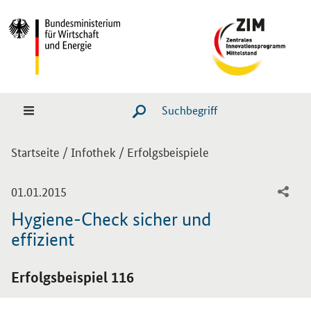
Hauptmenü
Navigation
Suche
SUCHE STARTEN
Sie sind hier:
Startseite
/
Infothek
/
Erfolgsbeispiele
-
01.01.2015
Hygiene-Check sicher und
effizient
Einleitung
Erfolgsbeispiel 116