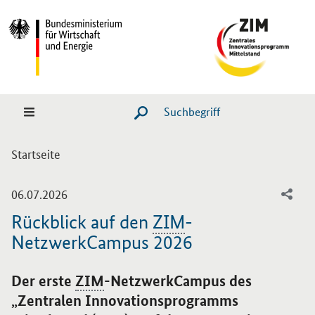
Hauptmenü
Navigation
Suche
SUCHE STARTEN
Sie sind hier:
Startseite
-
06.07.2026
Rückblick auf den
ZIM
-
NetzwerkCampus 2026
Einleitung
Der erste
ZIM
-NetzwerkCampus des
„Zentralen Innovationsprogramms