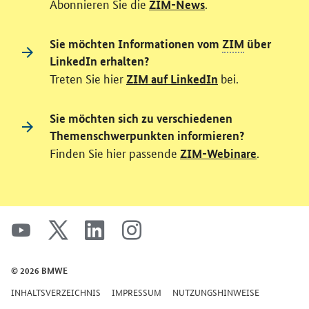
Abonnieren Sie die
.
ZIM-News
Sie möchten Informationen vom
ZIM
über
LinkedIn erhalten?
Treten Sie hier
bei.
ZIM auf LinkedIn
Sie möchten sich zu verschiedenen
Themenschwerpunkten informieren?
Finden Sie hier passende
.
ZIM-Webinare
SrOnlyServicemenü
youtube
x
linkedin
instagram
© 2026 BMWE
INHALTSVERZEICHNIS
IMPRESSUM
NUTZUNGSHINWEISE