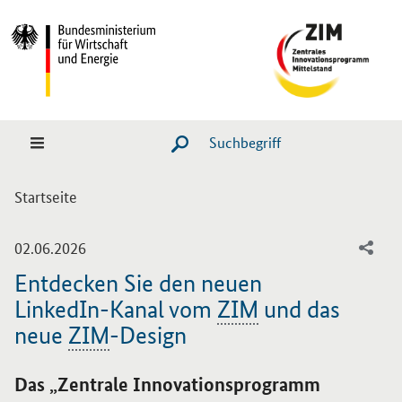
Hauptmenü
Navigation
Suche
SUCHE STARTEN
Sie sind hier:
Startseite
-
02.06.2026
Entdecken Sie den neuen
LinkedIn-Kanal vom
ZIM
und das
neue
ZIM
-Design
Einleitung
Das „Zentrale Innovationsprogramm