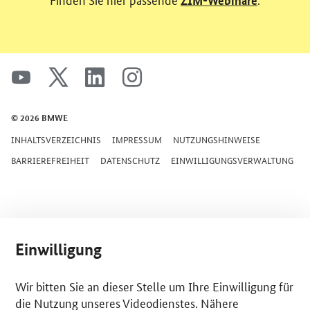
ZIM-Webinare
SrOnlyServicemenü
youtube
x
linkedin
instagram
© 2026 BMWE
INHALTSVERZEICHNIS
IMPRESSUM
NUTZUNGSHINWEISE
BARRIEREFREIHEIT
DATENSCHUTZ
EINWILLIGUNGSVERWALTUNG
Einwilligung
Wir bitten Sie an dieser Stelle um Ihre Einwilligung für
die Nutzung unseres Videodienstes. Nähere