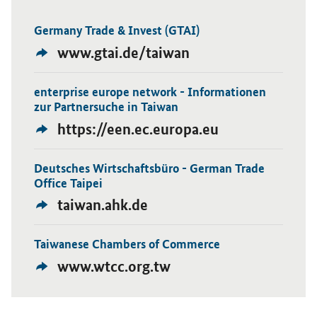
Germany Trade & Invest (GTAI)
Öffnet Einzelsicht
Externer
www.gtai.de/taiwan
Link:
enterprise europe network - Informationen
Öffnet Einzelsicht
zur Partnersuche in Taiwan
Externer
https://een.ec.europa.eu
Link:
Deutsches Wirtschaftsbüro - German Trade
Öffnet Einzelsicht
Office Taipei
Externer
taiwan.ahk.de
Link:
Taiwanese Chambers of Commerce
Öffnet Einzelsicht
Externer
www.wtcc.org.tw
Link: