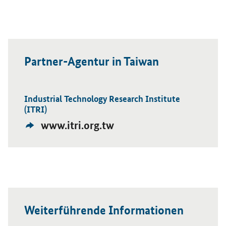
Partner-Agentur in Taiwan
Industrial Technology Research Institute
Öffnet Einzelsicht
(ITRI)
Externer
www.itri.org.tw
Link:
Weiterführende Informationen