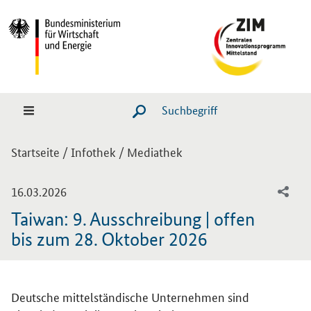
Hauptmenü
Navigation
Suche
SUCHE STARTEN
Sie sind hier:
Startseite
/
Infothek
/
Mediathek
-
16.03.2026
Taiwan: 9. Ausschreibung | offen
bis zum 28. Oktober 2026
Einleitung
Deutsche mittelständische Unternehmen sind