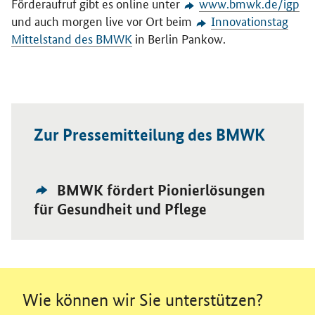
Förderaufruf gibt es online unter
www.bmwk.de/igp
und auch morgen live vor Ort beim
Innovationstag
Mittelstand des BMWK
in Berlin Pankow.
Zur Pressemitteilung des BMWK
Externer
Öffnet Einzelsicht
BMWK fördert Pionierlösungen
Link:
für Gesundheit und Pflege
Wie können wir Sie unterstützen?