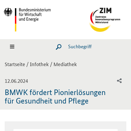
Hauptmenü
Navigation
Suche
SUCHE STARTEN
Sie sind hier:
Startseite
/
Infothek
/
Mediathek
-
12.06.2024
BMWK fördert Pionierlösungen
für Gesundheit und Pflege
Einleitung