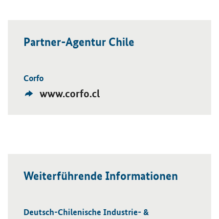
Partner-Agentur Chile
Corfo
Öffnet Einzelsicht
Externer
www.corfo.cl
Link:
Weiterführende Informationen
Deutsch-Chilenische Industrie- &
Öffnet Einzelsicht