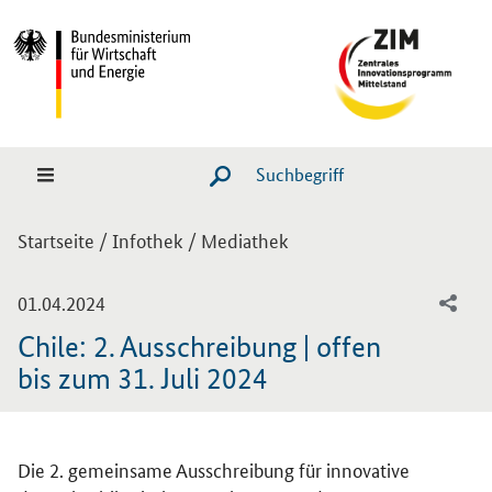
Hauptmenü
Navigation
Suche
SUCHE STARTEN
Sie sind hier:
Startseite
/
Infothek
/
Mediathek
-
01.04.2024
Chile: 2. Ausschreibung | offen
bis zum 31. Juli 2024
Einleitung
Die 2. gemeinsame Ausschreibung für innovative