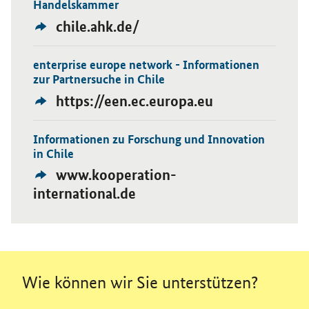
Handelskammer
Externer
chile.ahk.de/
Link:
enterprise europe network - Informationen
Öffnet Einzelsicht
zur Partnersuche in Chile
Externer
https://een.ec.europa.eu
Link:
Informationen zu Forschung und Innovation
Öffnet Einzelsicht
in Chile
Externer
www.kooperation-
Link:
international.de
Wie können wir Sie unterstützen?