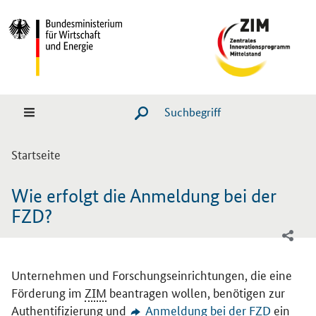
Hauptmenü
Navigation
Suche
SUCHE STARTEN
Sie sind hier:
Startseite
Wie erfolgt die Anmeldung bei der
FZD?
Unternehmen und Forschungseinrichtungen, die eine
Förderung im
ZIM
beantragen wollen, benötigen zur
Authentifizierung und
Anmeldung bei der FZD
ein