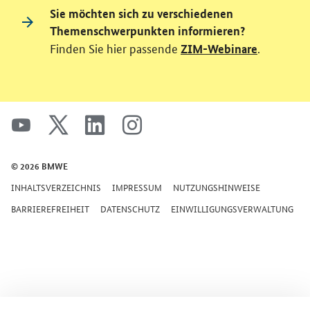
Sie möchten sich zu verschiedenen
Themenschwerpunkten informieren?
Finden Sie hier passende
.
ZIM-Webinare
SrOnlyServicemenü
youtube
x
linkedin
instagram
© 2026 BMWE
INHALTSVERZEICHNIS
IMPRESSUM
NUTZUNGSHINWEISE
BARRIEREFREIHEIT
DATENSCHUTZ
EINWILLIGUNGSVERWALTUNG