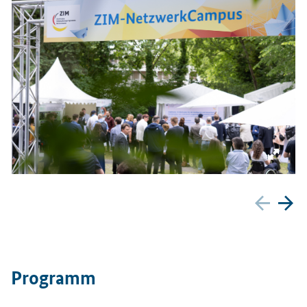
Zurüc
We
Programm