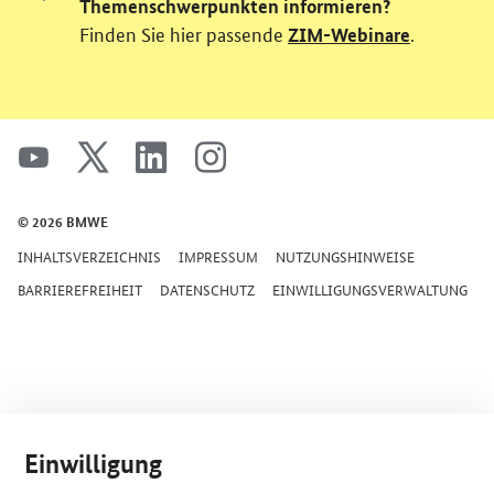
Themenschwerpunkten informieren?
Finden Sie hier passende
.
ZIM-Webinare
SrOnlyServicemenü
youtube
x
linkedin
instagram
© 2026 BMWE
INHALTSVERZEICHNIS
IMPRESSUM
NUTZUNGSHINWEISE
BARRIEREFREIHEIT
DATENSCHUTZ
EINWILLIGUNGSVERWALTUNG
Einwilligung