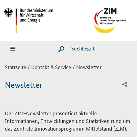
Hauptmenü
Navigation
Suche
SUCHE STARTEN
Sie sind hier:
Startseite
/
Kontakt & Service
/
Newsletter
Newsletter
Der ZIM-Newsletter präsentiert aktuelle
Informationen, Entwicklungen und Statistiken rund um
das Zentrale Innovationsprogramm Mittelstand (ZIM).