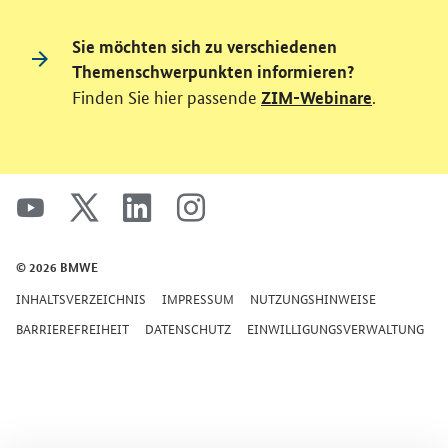
Sie möchten sich zu verschiedenen
Themenschwerpunkten informieren?
Finden Sie hier passende
.
ZIM-Webinare
SrOnlyServicemenü
youtube
x
linkedin
instagram
© 2026 BMWE
INHALTSVERZEICHNIS
IMPRESSUM
NUTZUNGSHINWEISE
BARRIEREFREIHEIT
DATENSCHUTZ
EINWILLIGUNGSVERWALTUNG